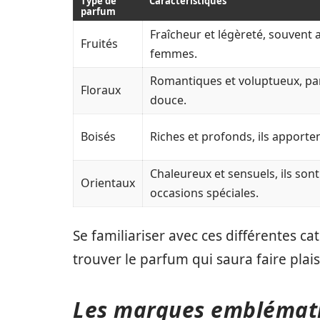
Type de
Caractéristiques
parfum
Fraîcheur et légèreté, souvent 
Fruités
femmes.
Romantiques et voluptueux, par
Floraux
douce.
Boisés
Riches et profonds, ils apporte
Chaleureux et sensuels, ils son
Orientaux
occasions spéciales.
Se familiariser avec ces différentes ca
trouver le parfum qui saura faire plais
Les marques emblémati